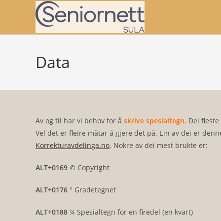
Skip
to
content
Data
Av og til har vi behov for å
skrive spesialtegn
. Dei flest
Vel det er fleire måtar å gjere det på. Ein av dei er denn
Korrekturavdelinga.no
. Nokre av dei mest brukte er:
ALT+0169
© Copyright
ALT+0176
° Gradetegnet
ALT+0188
¼ Spesialtegn for en firedel (en kvart)