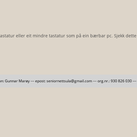
statur eller eit mindre tastatur som på ein bærbar pc. Sjekk dette 
on: Gunnar Marøy --- epost: seniornettsula@gmail.com --- org.nr.: 930 826 030 -