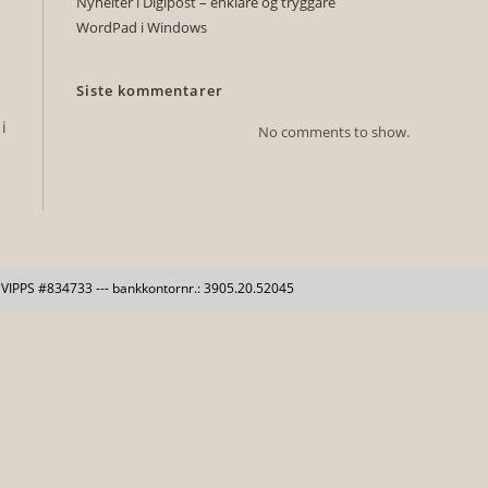
Nyheiter i Digipost – enklare og tryggare
WordPad i Windows
Siste kommentarer
i
No comments to show.
-- VIPPS #834733 --- bankkontornr.: 3905.20.52045