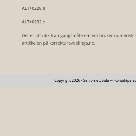
ALT+0228
ä
ALT+0232
è
Det er litt ulik framgangsmåte om ein bruker numerisk ta
artikkelen på korrekturavdelinga,no.
Copyright 2026 - Seniornett Sula --- Kontaktpers