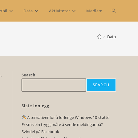
Toggle
obil
Data
Aktivitetar
Medlem
website
>
Data
search
Search
.
SEARCH
Siste innlegg
Alternativer for å forlenge Windows 10-støtte
Er sms ein trygg måte å sende meldingar på?
Svindel på Facebook