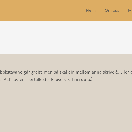
Heim
Om oss
M
e bokstavane går greitt, men så skal ein mellom anna skrive è. Eller ä
e: ALT-tasten + ei talkode. Ei oversikt finn du på