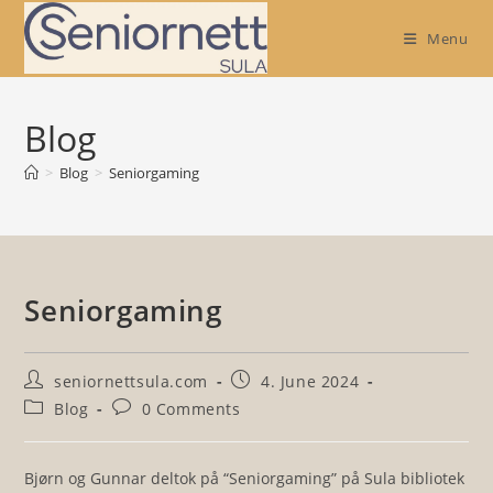
Skip
Menu
to
content
Blog
>
Blog
>
Seniorgaming
Seniorgaming
Post
Post
seniornettsula.com
4. June 2024
author:
published:
Post
Post
Blog
0 Comments
category:
comments:
Bjørn og Gunnar deltok på “Seniorgaming” på Sula bibliotek