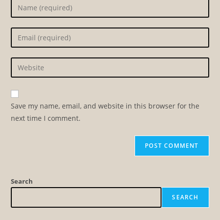
Enter
your
name
Enter
or
your
username
email
Enter
to
address
your
comment
to
website
comment
URL
Save my name, email, and website in this browser for the
(optional)
next time I comment.
Search
SEARCH