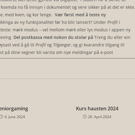
rksemda no få innsyn i dokumentet og vere sikker på at det er ekte
ele, med kven, og kor lenge.
Vær først med å teste ny
iklinga av ny funksjonalitet før ho blir lansert? Under
Profil
i
 teste: mørk modus – vel mellom mørk eller lys modus i appen ny
pleving
Del postkassa med nokon du stolar på
Treng du eller ein
øysast ved å gå til
Profil
og
Tilgangar
, og gi kvarandre tilgang til
ost på dine vegner bli varsla om nye meldingar på e-post
eniorgaming
Kurs hausten 2024
4. June 2024
26. April 2024