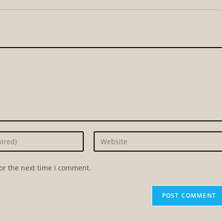
Enter
your
website
or the next time I comment.
URL
(optional)