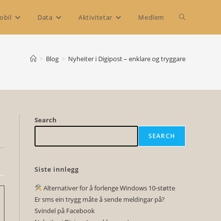
Toggle
obil
Data
Aktivitetar
Medlem
website
>
Blog
>
Nyheiter i Digipost – enklare og tryggare
search
Search
SEARCH
Siste innlegg
Alternativer for å forlenge Windows 10-støtte
Er sms ein trygg måte å sende meldingar på?
Svindel på Facebook