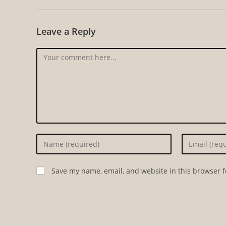
Leave a Reply
Comment
Enter
Enter
your
your
name
email
Save my name, email, and website in this browser f
or
address
username
to
to
comment
comment