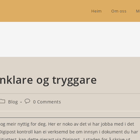
Heim
Om oss
M
enklare og tryggare
Post
Post
Blog
0 Comments
category:
comments:
 og meir nyttig for deg. Her er noko av det vi har jobba med i det
igipost kontroll kan ei verksemd be om innsyn i dokument du har
iattest, kan dette gjerast via Digipost. I staden for å skrive ut