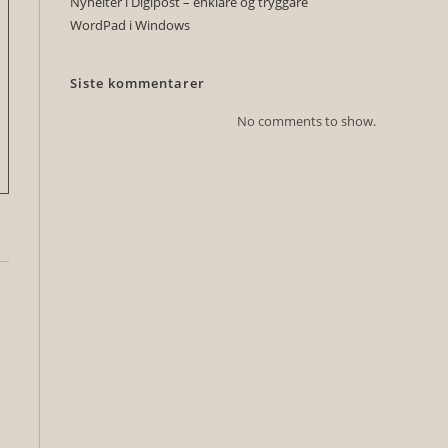
Nyheiter i Digipost – enklare og tryggare
.
WordPad i Windows
Siste kommentarer
No comments to show.