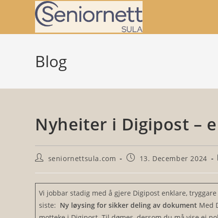
Skip
to
content
Blog
Nyheiter i Digipost – 
Post
Post
seniornettsula.com
13. December 2024
author:
published:
Vi jobbar stadig med å gjere Digipost enklare, tryggare
siste:
Ny løysing for sikker deling av dokument
Med D
motteke i Digipost. Til dømes, dersom du må vise ei polit